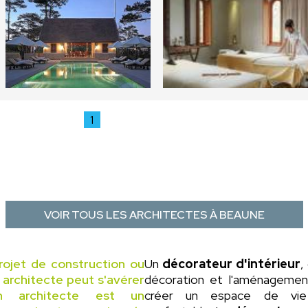
1
VOIR TOUS LES ARCHITECTES À BEAUNE
rojet de construction ou
Un
décorateur d'intérieur
,
n architecte peut s'avérer
décoration et l'aménagement 
un architecte est un
créer un espace de vie 