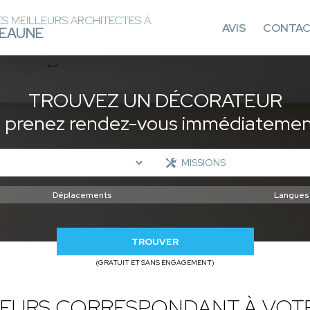
ES MEILLEURS ARCHITECTES À
AVIS
CONTA
EAUNE
TROUVEZ UN DÉCORATEUR
t prenez rendez-vous immédiatement
TROUVER
(GRATUIT ET SANS ENGAGEMENT)
EURS CORRESPONDANT À VOT